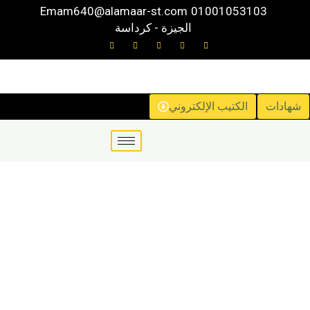
خطي
Emam640@alamaar-st.com
01001053103
لى
الجيزة - كرداسة
لمحتوى
شهادات
الكتيب الإلكتروني
العبوات المسطحة